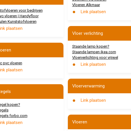
Vloeren Alkmaar
tofvloeren voor bedrijven
Link plaatsen
vc-vloeren | Handyfloor
len Kunststofvloeren
ink plaatsen
Vloer verlichting
Staande lamp kopen?
loeren
Staande lampen ikea.com
Vloerverlichting voor vrijwel
c pvc vloeren
Link plaatsen
ink plaatsen
Vloerverwarming
tegels
Link plaatsen
tegel kopen?
tegels
tegels forbo.com
Vloeren
ink plaatsen