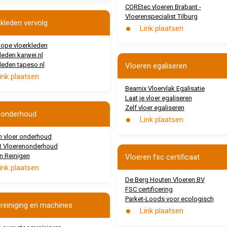
COREtec vloeren Brabant -
Vloerenspecialist Tilburg
 kleden vervolg
Link plaatsen
ope vloerkleden
leden karwei.nl
leden tapeso.nl
Vloeren egaliseren
ink plaatsen
Beamix Vloervlak Egalisatie
Laat je vloer egaliseren
Zelf vloer egaliseren
 onderhoud
Link plaatsen
 vloer onderhoud
t Vloerenonderhoud
n Reinigen
Vloeren fsc certificaat
ink plaatsen
De Berg Houten Vloeren BV
FSC certificering
Parket-Loods voor ecologisch
 reiniging en machines
Link plaatsen