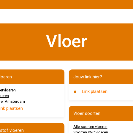
Vloer
vloeren
Jouw link hier?
etvloeren
Link plaatsen
loeren
loer Amsterdam
ink plaatsen
Vloer soorten
Alle soorten vloeren
stof vloeren
Soorten PVC vloeren