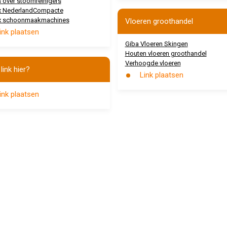
 over stoomreinigers
x NederlandCompacte
x schoonmaakmachines
Vloeren groothandel
ink plaatsen
Giba Vloeren Skingen
Houten vloeren groothandel
Verhoogde vloeren
link hier?
Link plaatsen
ink plaatsen