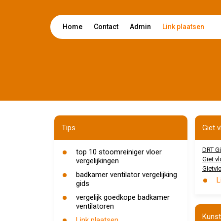
Home
Contact
Admin
Link plaatsen
Tips
Giet 
DRT Gi
top 10 stoomreiniger vloer
Giet v
vergelijkingen
Gietv
badkamer ventilator vergelijking
L
gids
vergelijk goedkope badkamer
ventilatoren
Kunst
Link plaatsen