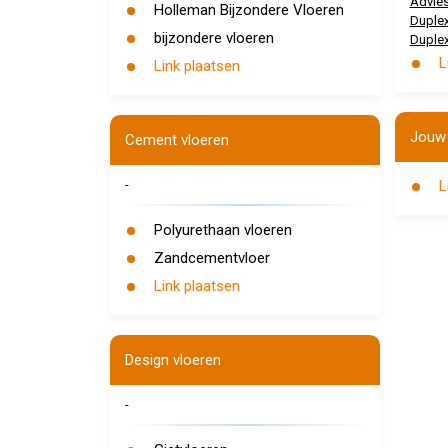
Advies
Holleman Bijzondere Vloeren
Duple
bijzondere vloeren
Duple
L
Link plaatsen
Jouw 
Cement vloeren
-
L
Polyurethaan vloeren
Zandcementvloer
Link plaatsen
Design vloeren
-