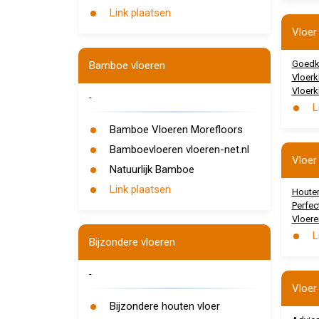
Link plaatsen
Vloer
Goedk
Bamboe vloeren
Vloerk
Vloerk
-
L
Bamboe Vloeren Morefloors
Bamboevloeren vloeren-net.nl
Vloer
Natuurlijk Bamboe
Link plaatsen
Houten
Perfec
Vloere
L
Bijzondere vloeren
-
Vloer
Bijzondere houten vloer