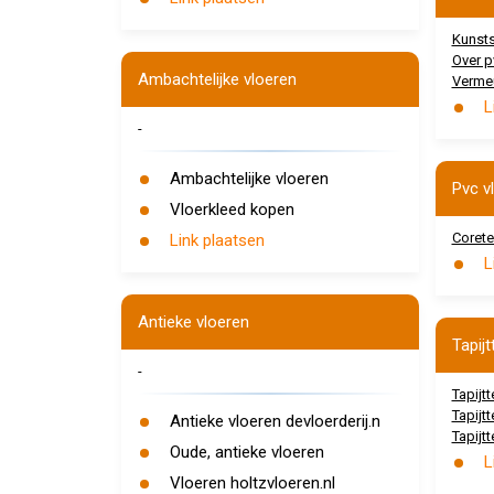
Kunsts
Over p
Ambachtelijke vloeren
Vermeu
L
-
Ambachtelijke vloeren
Pvc v
Vloerkleed kopen
Corete
Link plaatsen
L
Antieke vloeren
Tapijt
-
Tapijt
Tapijt
Antieke vloeren devloerderij.n
Tapijt
Oude, antieke vloeren
L
Vloeren holtzvloeren.nl